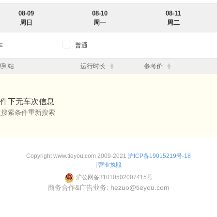
08-09
08-10
08-11
周日
周一
周二
车
普通
12点
12点-18点
18点-24点
/到站
运行时长
参考价
12点
12点-18点
18点-24点
件下无车次信息
改搜索条件重新搜索
Copyright www.tieyou.com 2009-2021
沪ICP备19015219号-18
|
营业执照
沪公网备31010502007415号
商务合作&广告业务: hezuo@tieyou.com