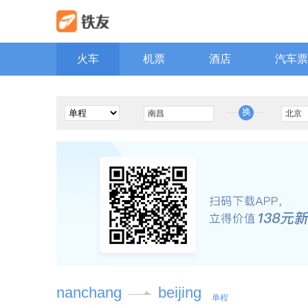
火车
机票
酒店
汽车票
换
nanchang
beijing
单程