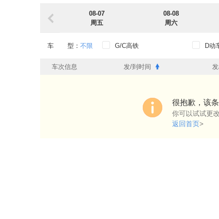
08-07
08-08
周五
周六
车 型：
不限
G/C高铁
D动
出发时段：
不限
0点-6点
6点-
车次信息
发/到时间
发
到达时段：
不限
0点-6点
6点-
出发车站：
不限
很抱歉，该条
你可以试试更
到达车站：
不限
返回首页
>
始发过路：
不限
始发
过路