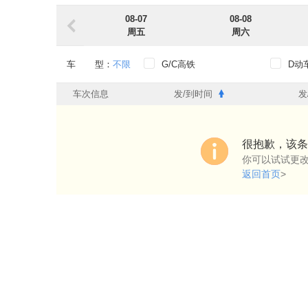
08-07
08-08
周五
周六
车 型：
不限
G/C高铁
D动
出发时段：
不限
0点-6点
6点-
车次信息
发/到时间
发
到达时段：
不限
0点-6点
6点-
出发车站：
不限
很抱歉，该条
你可以试试更
到达车站：
不限
返回首页
>
始发过路：
不限
始发
过路