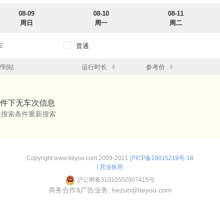
08-09
08-10
08-11
周日
周一
周二
车
普通
12点
12点-18点
18点-24点
/到站
运行时长
参考价
12点
12点-18点
18点-24点
件下无车次信息
改搜索条件重新搜索
Copyright www.tieyou.com 2009-2021
沪ICP备19015219号-18
|
营业执照
沪公网备31010502007415号
商务合作&广告业务: hezuo@tieyou.com